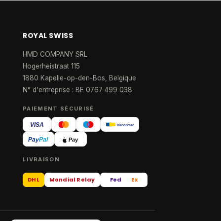
ROYAL SWISS
HMD COMPANY SRL
Hogerheistraat 115
1880 Kapelle-op-den-Bos, Belgique
N° d'entreprise : BE 0767 499 038
PAIEMENT SÉCURISÉ
VISA
Bancontact
Pay
Pal
Pay
LIVRAISON
DHL
Mondial Relay
Fed
Ex