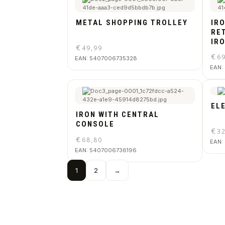
METAL SHOPPING TROLLEY
IR
RE
IR
€
49,99
€
6
EAN:
5407006735328
EAN:
EL
IRON WITH CENTRAL
CONSOLE
€
3
€
68,80
EAN:
EAN:
5407006736196
1
2
→