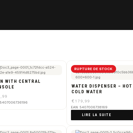
RUPTURE DE STOCK
ON WITH CENTRAL
WATER DISPENSER – HOT
NSOLE
COLD WATER
9,99
€
179,99
5407006736196
EAN:
5407006738169
LIRE LA SUITE