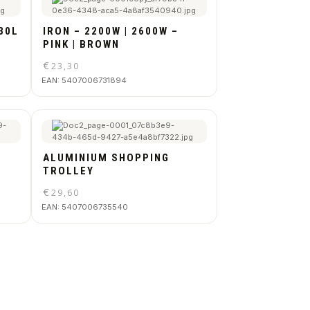
 30L
IRON – 2200W | 2600W –
PINK | BROWN
€
23,30
EAN:
5407006731894
ALUMINIUM SHOPPING
TROLLEY
€
29,60
EAN:
5407006735540