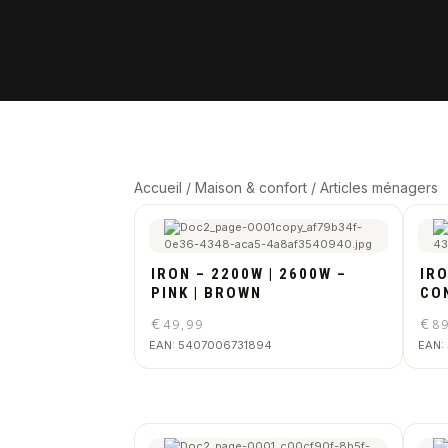
Accueil
/
Maison & confort
/ Articles ménagers
IRON – 2200W | 2600W –
IR
PINK | BROWN
CO
€
€
49,99
8
EAN:
5407006731894
EAN: