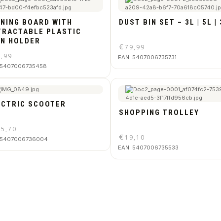
ONING BOARD WITH
DUST BIN SET – 3L | 5L |
TRACTABLE PLASTIC
ON HOLDER
€
79,99
9,99
EAN:
5407006735731
5407006735458
ECTRIC SCOOTER
SHOPPING TROLLEY
25,70
€
19,10
5407006736004
EAN:
5407006735533