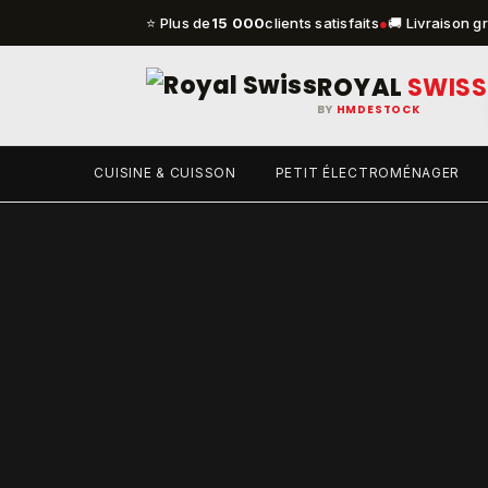
⭐ Plus de
15 000
clients satisfaits
●
🚚 Livraison g
ROYAL
SWISS
BY
HMDESTOCK
CUISINE & CUISSON
PETIT ÉLECTROMÉNAGER