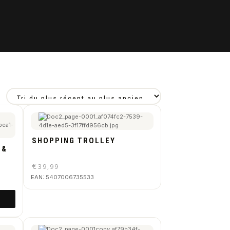
SHOPPING TROLLEY
 &
€
39,99
EAN:
5407006735533