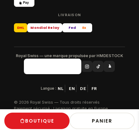
Pay
LIVRAISON
DHL
Mondial Relay
Fed
Ex
Royal Swiss — une marque propulsée par HMDESTOCK
Langue :
NL
EN
DE
FR
© 2026 Royal Swiss — Tous droits réservés
Paiement sécurisé · Livraison gratuite en Europe
BOUTIQUE
PANIER