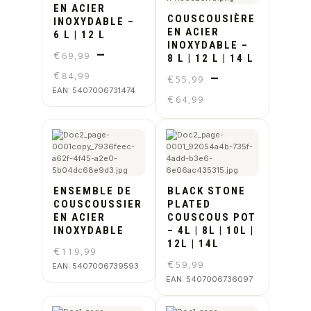
EN ACIER
COUSCOUSIÈRE
INOXYDABLE –
EN ACIER
6 L | 12 L
INOXYDABLE –
–
€
69,99
8 L | 12 L | 14 L
€
84,99
–
€
55,99
EAN:
5407006731474
€
64,99
ENSEMBLE DE
BLACK STONE
COUSCOUSSIER
PLATED
EN ACIER
COUSCOUS POT
INOXYDABLE
– 4L | 8L | 10L |
12L | 14L
€
119,99
€
59,99
EAN:
5407006739593
EAN:
5407006736097