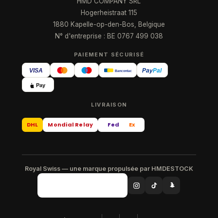
HMD COMPANY SRL
Hogerheistraat 115
1880 Kapelle-op-den-Bos, Belgique
N° d'entreprise : BE 0767 499 038
PAIEMENT SÉCURISÉ
VISA
Pay
Pal
Bancontact
Pay
LIVRAISON
DHL
Mondial Relay
Fed
Ex
Royal Swiss — une marque propulsée par HMDESTOCK