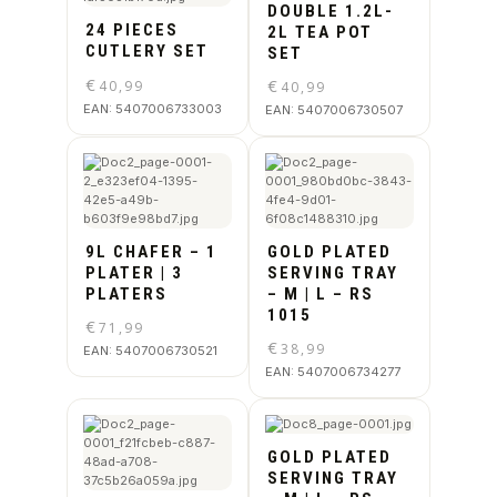
DOUBLE 1.2L-
24 PIECES
2L TEA POT
CUTLERY SET
SET
€
€
40,99
40,99
EAN:
5407006733003
EAN:
5407006730507
9L CHAFER – 1
GOLD PLATED
PLATER | 3
SERVING TRAY
PLATERS
– M | L – RS
1015
€
71,99
€
38,99
EAN:
5407006730521
EAN:
5407006734277
GOLD PLATED
SERVING TRAY