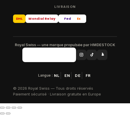
LIVRAISON
DHL
Mondial Relay
Fed
Ex
Royal Swiss — une marque propulsée par HMDESTOCK
Langue :
NL
EN
DE
FR
© 2026 Royal Swiss — Tous droits réservés
Paiement sécurisé · Livraison gratuite en Europe