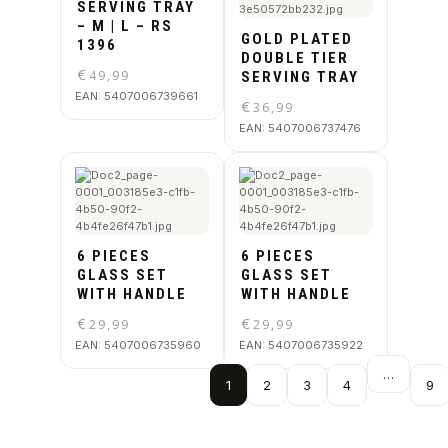
SERVING TRAY
– M | L – RS
GOLD PLATED
1396
DOUBLE TIER
€
49,99
SERVING TRAY
EAN:
5407006739661
€
36,99
EAN:
5407006737476
6 PIECES
6 PIECES
GLASS SET
GLASS SET
WITH HANDLE
WITH HANDLE
€
€
29,99
29,99
EAN:
5407006735960
EAN:
5407006735922
…
1
2
3
4
9