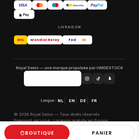
VISA
Pay
Pal
Bancontact
Pay
LIVRAISON
DHL
Mondial Relay
Fed
Ex
Royal Swiss — une marque propulsée par HMDESTOCK
Langue :
NL
EN
DE
FR
© 2026 Royal Swiss — Tous droits réservés
Paiement sécurisé · Livraison gratuite en Europe
BOUTIQUE
PANIER