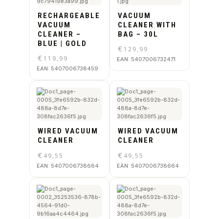
RECHARGEABLE
VACUUM
VACUUM
CLEANER WITH
CLEANER –
BAG – 30L
BLUE | GOLD
€
129,99
€
119,99
EAN:
5407006732471
EAN:
5407006738459
WIRED VACUUM
WIRED VACUUM
CLEANER
CLEANER
€
€
49,55
49,55
EAN:
5407006738664
EAN:
5407006738664