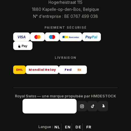
Hogerheistraat 115
1880 Kapelle-op-den-Bos, Belgique
N° d'entreprise : BE 0767 499 038
PAIEMENT SÉCURISÉ
VISA
Pay
Pal
Bancontact
Pay
LIVRAISON
DHL
Mondial Relay
Fed
Ex
Royal Swiss — une marque propulsée par HMDESTOCK
Langue :
NL
EN
DE
FR