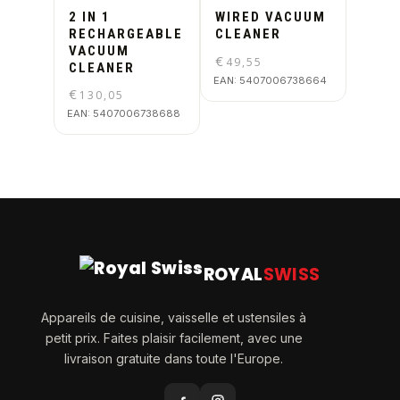
2 IN 1
WIRED VACUUM
RECHARGEABLE
CLEANER
VACUUM
€
49,55
CLEANER
EAN:
5407006738664
€
130,05
EAN:
5407006738688
ROYAL
SWISS
Appareils de cuisine, vaisselle et ustensiles à
petit prix. Faites plaisir facilement, avec une
livraison gratuite dans toute l'Europe.