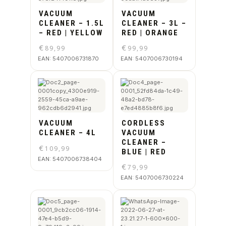
VACUUM
VACUUM
CLEANER – 1.5L
CLEANER – 3L –
– RED | YELLOW
RED | ORANGE
€
€
89,99
99,99
EAN:
5407006731870
EAN:
5407006730194
VACUUM
CORDLESS
CLEANER – 4L
VACUUM
CLEANER –
€
109,99
BLUE | RED
EAN:
5407006738404
€
79,99
EAN:
5407006730224