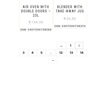
AIR OVEN WITH
BLENDER WITH
DOUBLE DOORS –
TAKE-AWAY JUG
23L
€
26,80
€
199,99
EAN:
5407006738374
EAN:
5407006738589
←
1
2
3
4
5
…
12
13
14
→