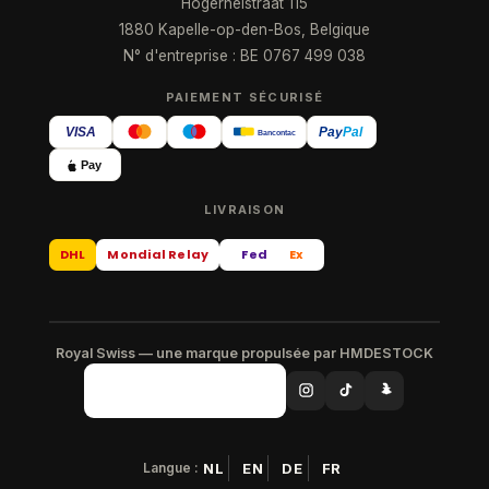
Hogerheistraat 115
1880 Kapelle-op-den-Bos, Belgique
N° d'entreprise : BE 0767 499 038
PAIEMENT SÉCURISÉ
VISA
Pay
Pal
Bancontact
Pay
LIVRAISON
DHL
Mondial Relay
Fed
Ex
Royal Swiss — une marque propulsée par HMDESTOCK
Langue :
NL
EN
DE
FR