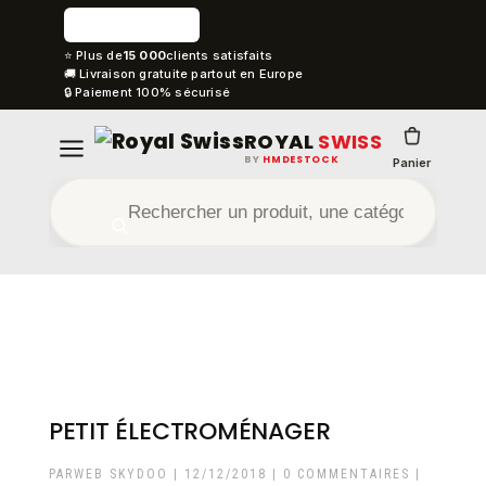
⭐ Plus de
15 000
clients satisfaits
🚚 Livraison gratuite partout en Europe
🔒 Paiement 100% sécurisé
ROYAL
SWISS
BY
HMDESTOCK
Panier
PETIT ÉLECTROMÉNAGER
PAR
WEB SKYDOO
|
12/12/2018
|
0 COMMENTAIRES
|