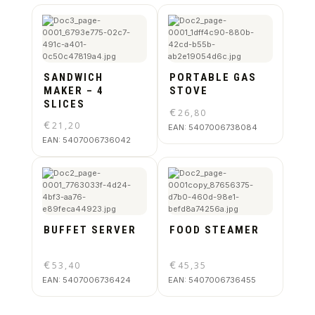
SANDWICH
PORTABLE GAS
MAKER – 4
STOVE
SLICES
€
26,80
€
21,20
EAN:
5407006738084
EAN:
5407006736042
BUFFET SERVER
FOOD STEAMER
€
€
53,40
45,35
EAN:
5407006736424
EAN:
5407006736455