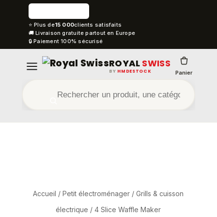
⭐ Plus de
15 000
clients satisfaits
🚚 Livraison gratuite partout en Europe
🔒 Paiement 100% sécurisé
ROYAL
SWISS
BY
HMDESTOCK
Panier
Accueil
/
Petit électroménager
/
Grills & cuisson
électrique
/ 4 Slice Waffle Maker