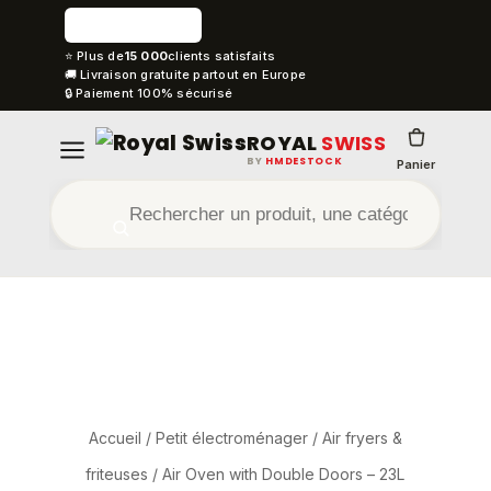
⭐ Plus de
15 000
clients satisfaits
🚚 Livraison gratuite partout en Europe
🔒 Paiement 100% sécurisé
ROYAL
SWISS
BY
HMDESTOCK
Panier
Accueil
/
Petit électroménager
/
Air fryers &
friteuses
/ Air Oven with Double Doors – 23L