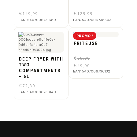
€
€
149,99
129,99
EAN:
5407006731689
EAN:
5407006738503
PROMO !
FRITEUSE
€
69,00
DEEP FRYER WITH
TWO
€
49,00
COMPARTMENTS
EAN:
5407006730132
– 6L
€
72,30
EAN:
5407006730149