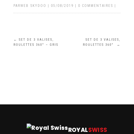
PAR
WEB SKYDOO
|
05/08/2019
|
0 COMMENTAIRES
|
←
SET DE 3 VALISES,
SET DE 3 VALISES,
ROULETTES 360° – GRIS
ROULETTES 360°
→
ROYAL
SWISS