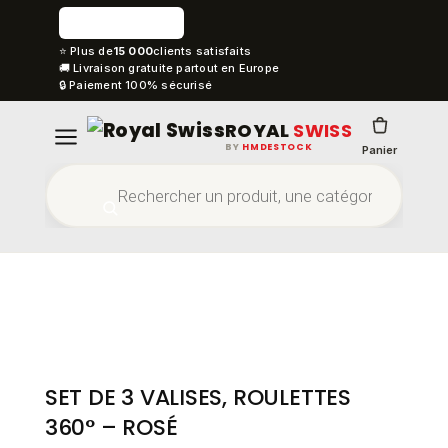
⭐ Plus de
15 000
clients satisfaits
🚚 Livraison gratuite partout en Europe
🔒 Paiement 100% sécurisé
ROYAL
SWISS
BY
HMDESTOCK
Panier
SET DE 3 VALISES, ROULETTES
360° – ROSÉ