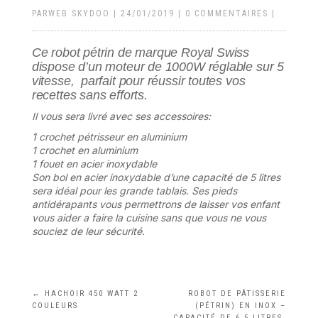
PAR
WEB SKYDOO
|
24/01/2019
|
0 COMMENTAIRES
|
Ce robot pétrin de marque Royal Swiss
dispose d’un moteur de 1000W réglable sur 5
vitesse, parfait pour réussir toutes vos
recettes sans efforts.
Il vous sera livré avec ses accessoires:
1 crochet pétrisseur en aluminium
1 crochet en aluminium
1 fouet en acier inoxydable
Son bol en acier inoxydable d’une capacité de 5 litres
sera idéal pour les grande tablais. Ses pieds
antidérapants vous permettrons de laisser vos enfant
vous aider a faire la cuisine sans que vous ne vous
souciez de leur sécurité.
←
HACHOIR 450 WATT 2
ROBOT DE PÂTISSERIE
COULEURS
(PÉTRIN) EN INOX –
CAPACITÉ DE 6,5 LITRES,