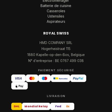
Électroménager
Batterie de cuisine
Casseroles
Ustensiles
Aspirateurs
ROYAL SWISS
HMD COMPANY SRL
Hogerheistraat 115
1880 Kapelle-op-den-Bos, Belgique
N° d'entreprise : BE 0767 499 038
PAIEMENT SÉCURISÉ
VISA
Pay
Pal
Bancontact
Pay
LIVRAISON
DHL
Mondial Relay
Fed
Ex