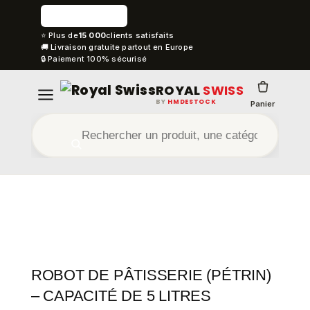
⭐ Plus de
15 000
clients satisfaits
🚚 Livraison gratuite partout en Europe
🔒 Paiement 100% sécurisé
ROYAL
SWISS
BY
HMDESTOCK
Panier
ROBOT DE PÂTISSERIE (PÉTRIN)
– CAPACITÉ DE 5 LITRES