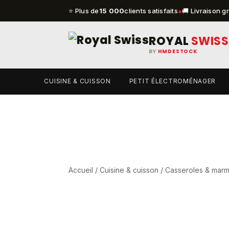
⭐ Plus de
15 000
clients satisfaits
●
🚚 Livraison g
ROYAL
SWISS
BY
HMDESTOCK
CUISINE & CUISSON
PETIT ÉLECTROMÉNAGER
Accueil
/
Cuisine & cuisson
/
Casseroles & marm