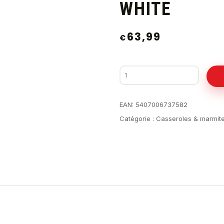
WHITE
63,99
€
EAN:
5407006737582
Catégorie :
Casseroles & marmit