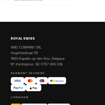
ROYAL SWISS
HMD COMPANY SRL
Hogerheistraat 115
1880 Kapelle-op-den-Bos, Belgique
N° d'entreprise : BE 0767 499 038
PAIEMENT SÉCURISÉ
VISA
Bancontact
Pay
Pal
Pay
LIVRAISON