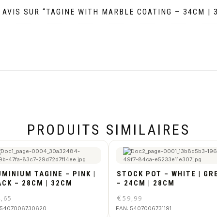
 AVIS SUR “TAGINE WITH MARBLE COATING – 34CM | 
PRODUITS SIMILAIRES
MINIUM TAGINE – PINK |
STOCK POT – WHITE | GR
ACK – 28CM | 32CM
– 24CM | 28CM
€
4,65
59,99
5407006730620
EAN:
5407006731191