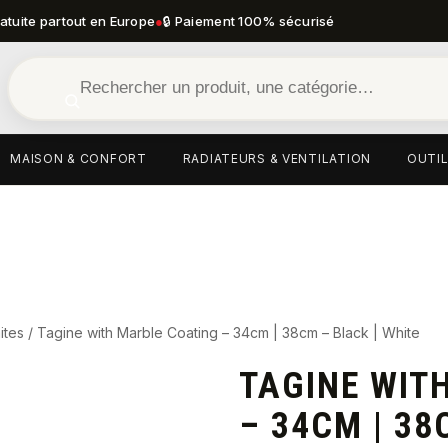
ratuite partout en Europe
●
🔒 Paiement 100% sécurisé
MAISON & CONFORT
RADIATEURS & VENTILATION
OUTIL
ites
/ Tagine with Marble Coating – 34cm | 38cm – Black | White
TAGINE WIT
– 34CM | 38