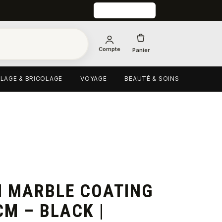
Compte
Panier
LAGE & BRICOLAGE
VOYAGE
BEAUTÉ & SOINS
H MARBLE COATING
CM – BLACK |