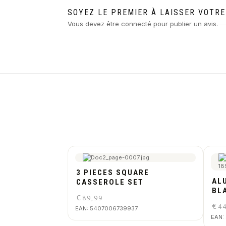
SOYEZ LE PREMIER À LAISSER VOTRE
Vous devez être
connecté
pour publier un avis.
3 PIECES SQUARE
ALU
CASSEROLE SET
BL
€
89,99
€
4
EAN:
5407006739937
EAN: