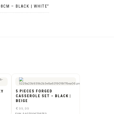
38CM – BLACK | WHITE”
5 PIECES FORGED
EY
CASSEROLE SET – BLACK |
BEIGE
€
99,99
EAN:
5407006739753