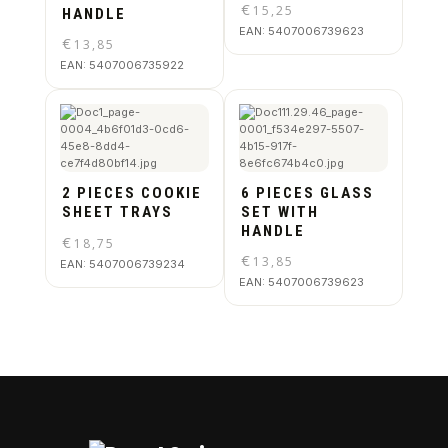
€
15,25
HANDLE
EAN:
5407006739623
€
13,85
EAN:
5407006735922
2 PIECES COOKIE
6 PIECES GLASS
SHEET TRAYS
SET WITH
HANDLE
€
18,75
€
13,85
EAN:
5407006739234
EAN:
5407006739623