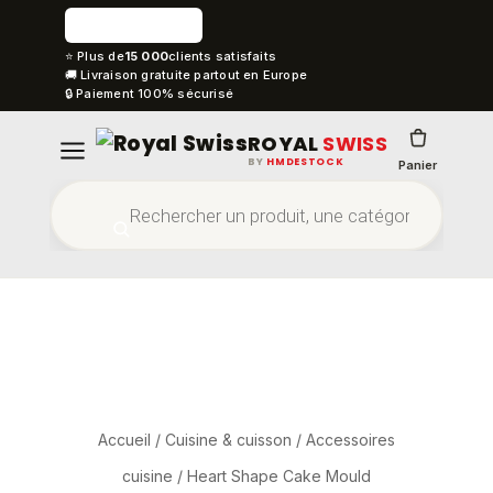
⭐ Plus de
15 000
clients satisfaits
🚚 Livraison gratuite partout en Europe
🔒 Paiement 100% sécurisé
ROYAL
SWISS
BY
HMDESTOCK
Panier
Accueil
/
Cuisine & cuisson
/
Accessoires
cuisine
/ Heart Shape Cake Mould