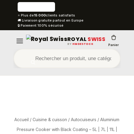
⭐ Plus de
15 000
clients satisfaits
🚚 Livraison gratuite partout en Europe
🔒 Paiement 100% sécurisé
ROYAL
SWISS
BY
HMDESTOCK
Panier
Accueil
/
Cuisine & cuisson
/
Autocuiseurs
/ Aluminium
Pressure Cooker with Black Coating – 5L | 7L | 11L |