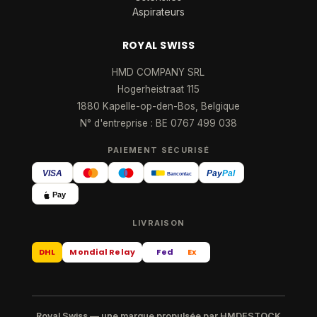
Aspirateurs
ROYAL SWISS
HMD COMPANY SRL
Hogerheistraat 115
1880 Kapelle-op-den-Bos, Belgique
N° d'entreprise : BE 0767 499 038
PAIEMENT SÉCURISÉ
VISA
Pay
Pal
Bancontact
Pay
LIVRAISON
DHL
Mondial Relay
Fed
Ex
Royal Swiss — une marque propulsée par HMDESTOCK