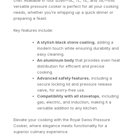
chef. Available in four sizes—5L, 7L, 11L, and 15L—this
versatile pressure cooker is perfect for all your cooking
needs, whether you’re whipping up a quick dinner or
preparing a feast.
Key features include:
A stylish black stone coating
, adding a
modern touch while ensuring durability and
easy cleaning.
An aluminum body
that provides even heat
distribution for efficient and precise
cooking.
Advanced safety features
, including a
secure locking lid and pressure release
valve, for worry-free use.
Compatibility with all stovetops
, including
gas, electric, and induction, making it a
versatile addition to any kitchen.
Elevate your cooking with the Royal Swiss Pressure
Cooker, where elegance meets functionality for a
superior culinary experience.