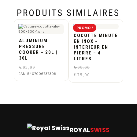
PRODUITS SIMILAIRES
PROMO !
COCOTTE MINUTE
ALUMINIUM
EN INOX –
PRESSURE
INTÉRIEUR EN
COOKER – 20L |
PIERRE – 4
30L
LITRES
€
€
95,99
99,00
€
EAN:
5407006737308
75,00
ROYAL
SWISS