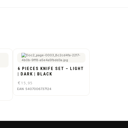
6 PIECES KNIFE SET – LIGHT
| DARK | BLACK
€
15,95
EAN:
5407006737124