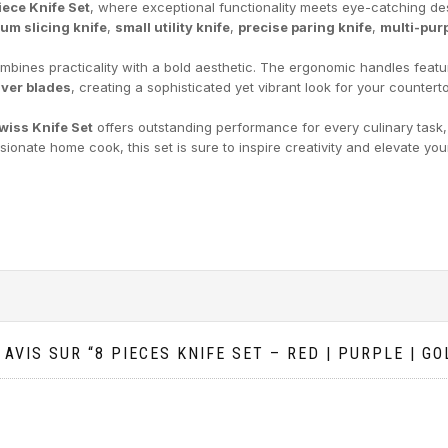
iece Knife Set
, where exceptional functionality meets eye-catching des
um slicing knife
,
small utility knife
,
precise paring knife
,
multi-pur
combines practicality with a bold aesthetic. The ergonomic handles featu
lver blades
, creating a sophisticated yet vibrant look for your countert
wiss Knife Set
offers outstanding performance for every culinary task,
ionate home cook, this set is sure to inspire creativity and elevate yo
AVIS SUR “8 PIECES KNIFE SET – RED | PURPLE | GO