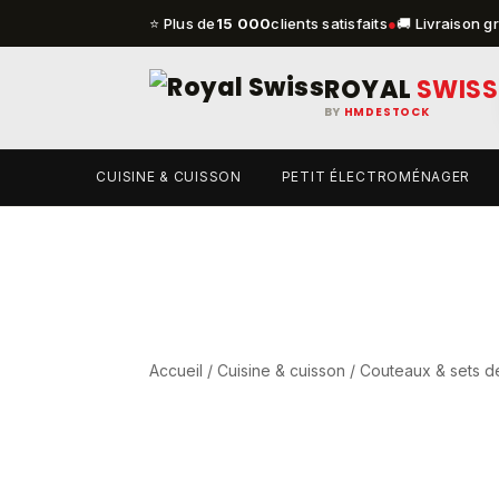
⭐ Plus de
15 000
clients satisfaits
●
🚚 Livraison g
ROYAL
SWISS
BY
HMDESTOCK
CUISINE & CUISSON
PETIT ÉLECTROMÉNAGER
Accueil
/
Cuisine & cuisson
/
Couteaux & sets d