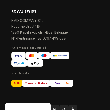
ROYAL SWISS
HMD COMPANY SRL
Hogerheistraat 115
1880 Kapelle-op-den-Bos, Belgique
N° d'entreprise : BE 0767 499 038
PAIEMENT SÉCURISÉ
VISA
Bancontact
Pay
Pal
Pay
LIVRAISON
DHL
Mondial Relay
Fed
Ex