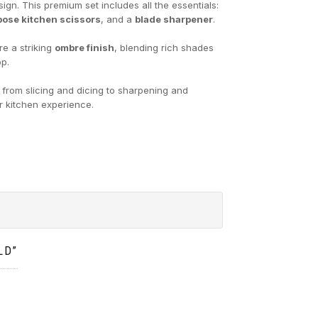
ign. This premium set includes all the essentials:
pose kitchen scissors
, and a
blade sharpener
.
re a striking
ombre finish
, blending rich shades
op.
 from slicing and dicing to sharpening and
ur kitchen experience.
LD”