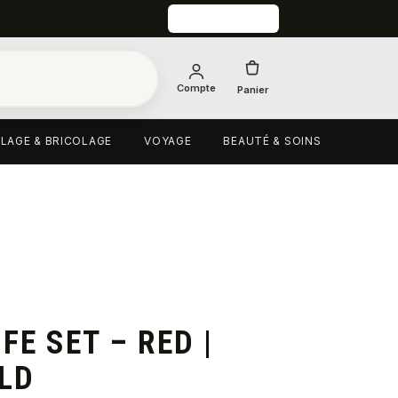
Compte
Panier
LAGE & BRICOLAGE
VOYAGE
BEAUTÉ & SOINS
FE SET – RED |
OLD