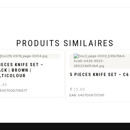
PRODUITS SIMILAIRES
IECES KNIFE SET –
CK | BROWN |
5 PIECES KNIFE SET – C6
LTICOLOUR
5,40
€
15,60
5407006736677
EAN:
5407006737391