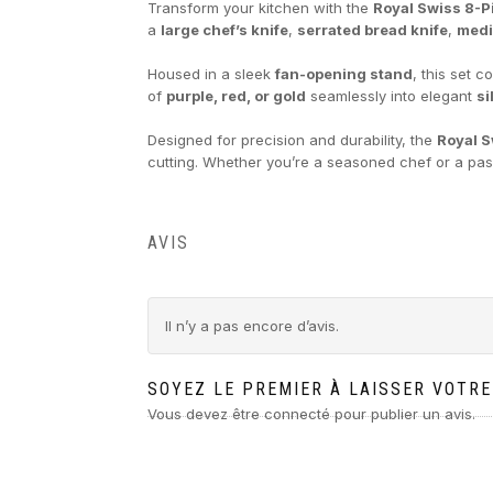
Transform your kitchen with the
Royal Swiss 8-P
a
large chef’s knife
,
serrated bread knife
,
medi
Housed in a sleek
fan-opening stand
, this set 
of
purple, red, or gold
seamlessly into elegant
si
Designed for precision and durability, the
Royal S
cutting. Whether you’re a seasoned chef or a pass
AVIS
Il n’y a pas encore d’avis.
SOYEZ LE PREMIER À LAISSER VOTRE 
Vous devez être
connecté
pour publier un avis.