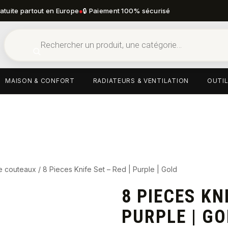
ratuite partout en Europe
●
🔒 Paiement 100% sécurisé
MAISON & CONFORT
RADIATEURS & VENTILATION
OUTIL
e couteaux
/ 8 Pieces Knife Set – Red | Purple | Gold
8 PIECES KNI
PURPLE | G