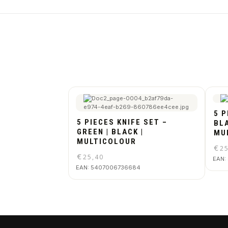
5 P
5 PIECES KNIFE SET –
BLA
GREEN | BLACK |
MU
MULTICOLOUR
€
2
€
25,40
EAN:
EAN:
5407006736684