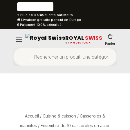
⭐ Plus de
15 000
clients satisfaits
🚚 Livraison gratuite partout en Europe
🔒 Paiement 100% sécurisé
ROYAL
SWISS
BY
HMDESTOCK
Panier
Accueil
/
Cuisine & cuisson
/
Casseroles &
marmites
/ Ensemble de 10 casseroles en acier