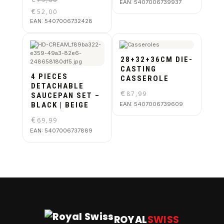
EAN:
5407006739937
€
52,00
EAN:
5407006732428
28+32+36CM DIE-
CASTING
4 PIECES
CASSEROLE
DETACHABLE
€
87,99
SAUCEPAN SET –
BLACK | BEIGE
EAN:
5407006739609
€
69,99
EAN:
5407006737889
ROYAL
SWISS