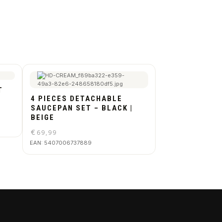
T
4 PIECES DETACHABLE
SAUCEPAN SET – BLACK |
BEIGE
€
69,99
EAN:
5407006737889