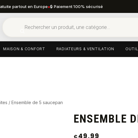
ratuite partout en Europe
●
🔒 Paiement 100% sécurisé
MAISON & CONFORT
RADIATEURS & VENTILATION
OUTIL
ites
/ Ensemble de 5 saucepan
ENSEMBLE D
49,99
€