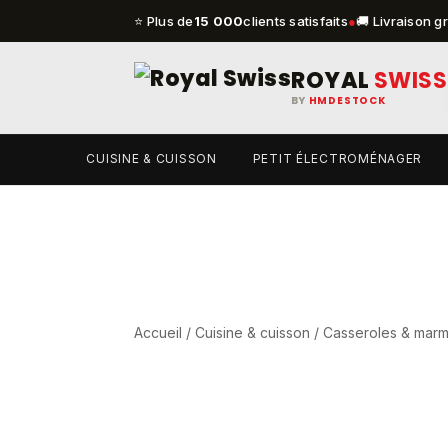
⭐ Plus de
15 000
clients satisfaits
●
🚚 Livraison g
ROYAL
SWISS
BY
HMDESTOCK
CUISINE & CUISSON
PETIT ÉLECTROMÉNAGER
Accueil
/
Cuisine & cuisson
/
Casseroles & marm