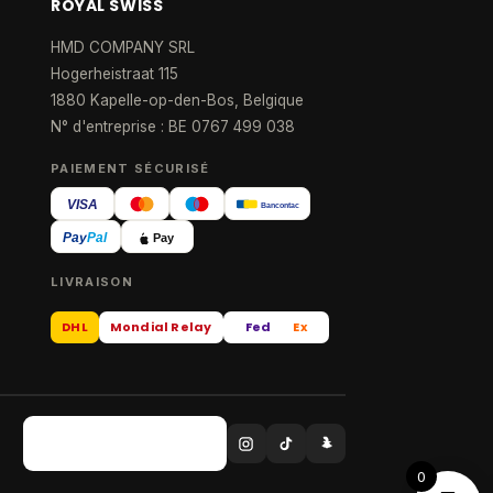
ROYAL SWISS
HMD COMPANY SRL
Hogerheistraat 115
1880 Kapelle-op-den-Bos, Belgique
N° d'entreprise : BE 0767 499 038
PAIEMENT SÉCURISÉ
VISA
Bancontact
Pay
Pal
Pay
LIVRAISON
DHL
Mondial Relay
Fed
Ex
0