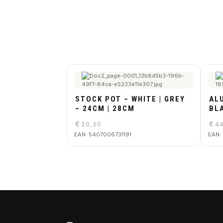
STOCK POT – WHITE | GREY
ALU
– 24CM | 28CM
BL
€
€
30,30
4
EAN:
5407006731191
EAN: