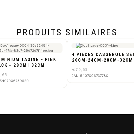
PRODUITS SIMILAIRES
4 PIECES CASSEROLE SE
MINIUM TAGINE – PINK |
20CM-24CM-28CM-32CM
ACK – 28CM | 32CM
€
79,65
4,65
EAN:
5407006737780
5407006730620