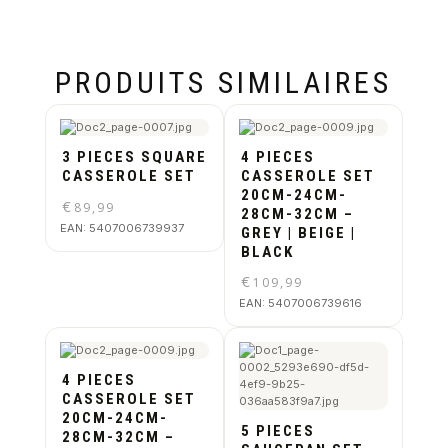
PRODUITS SIMILAIRES
3 PIECES SQUARE
4 PIECES
CASSEROLE SET
CASSEROLE SET
20CM-24CM-
€
89,99
28CM-32CM –
EAN:
5407006739937
GREY | BEIGE |
BLACK
€
109,99
EAN:
5407006739616
4 PIECES
CASSEROLE SET
20CM-24CM-
5 PIECES
28CM-32CM –