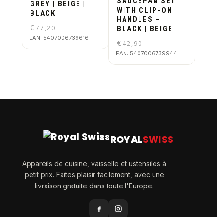
SAUCEPAN SET
GREY | BEIGE |
WITH CLIP-ON
BLACK
HANDLES –
€
77,20
BLACK | BEIGE
EAN:
5407006739616
€
42,90
EAN:
5407006739944
ROYAL
SWISS
Appareils de cuisine, vaisselle et ustensiles à
petit prix. Faites plaisir facilement, avec une
livraison gratuite dans toute l'Europe.