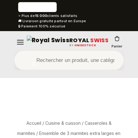
⭐ Plus de
15 000
clients satisfaits
🚚 Livraison gratuite partout en Europe
🔒 Paiement 100% sécurisé
ROYAL
SWISS
BY
HMDESTOCK
Panier
Accueil
/
Cuisine & cuisson
/
Casseroles &
marmites
/ Ensemble de 3 marmites extra larges en