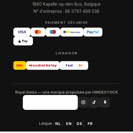
1880 Kapelle-op-den-Bos, Belgique
N° d'entreprise : BE 0767 499 038
PAIEMENT SÉCURISÉ
VISA
Pay
Pal
Bancontact
Pay
LIVRAISON
DHL
Mondial Relay
Fed
Ex
Royal Swiss — une marque propulsée par HMDESTOCK
Langue :
NL
EN
DE
FR