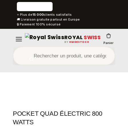
⭐ Plus de
15 000
clients satisfaits
🚚 Livraison gratuite partout en Europe
🔒 Paiement 100% sécurisé
ROYAL
SWISS
BY
HMDESTOCK
Panier
POCKET QUAD ÉLECTRIC 800
WATTS