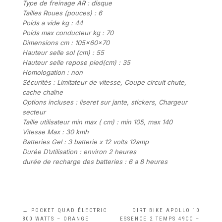
Type de freinage AR : disque
Tailles Roues (pouces) : 6
Poids a vide kg : 44
Poids max conducteur kg : 70
Dimensions cm : 105x60x70
Hauteur selle sol (cm) : 55
Hauteur selle repose pied(cm) : 35
Homologation : non
Sécurités : Limitateur de vitesse, Coupe circuit chute,
cache chaîne
Options incluses : liseret sur jante, stickers, Chargeur
secteur
Taille utilisateur min max ( cm) : min 105, max 140
Vitesse Max : 30 kmh
Batteries Gel : 3 batterie x 12 volts 12amp
Durée D’utilisation : environ 2 heures
durée de recharge des batteries : 6 a 8 heures
←
POCKET QUAD ÉLECTRIC
DIRT BIKE APOLLO 10
800 WATTS – ORANGE
ESSENCE 2 TEMPS 49CC –