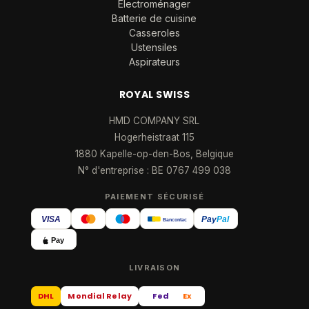
Électroménager
Batterie de cuisine
Casseroles
Ustensiles
Aspirateurs
ROYAL SWISS
HMD COMPANY SRL
Hogerheistraat 115
1880 Kapelle-op-den-Bos, Belgique
N° d'entreprise : BE 0767 499 038
PAIEMENT SÉCURISÉ
VISA
Pay
Pal
Bancontact
Pay
LIVRAISON
DHL
Mondial Relay
Fed
Ex