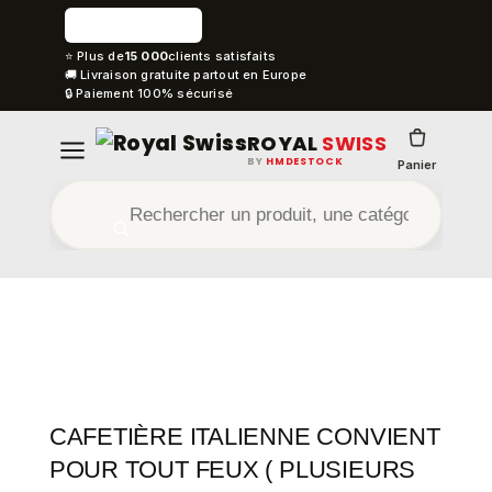
⭐ Plus de
15 000
clients satisfaits
🚚 Livraison gratuite partout en Europe
🔒 Paiement 100% sécurisé
ROYAL
SWISS
BY
HMDESTOCK
Panier
CAFETIÈRE ITALIENNE CONVIENT
POUR TOUT FEUX ( PLUSIEURS