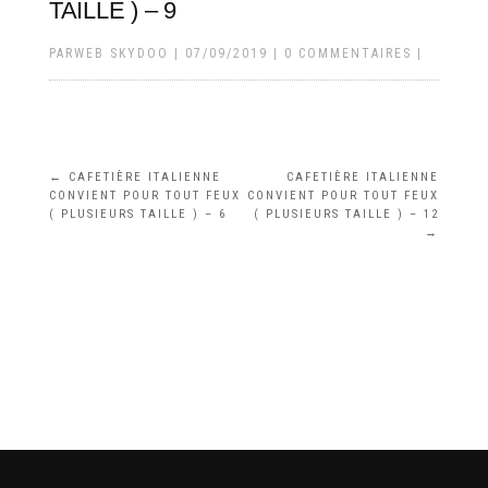
TAILLE ) – 9
PAR
WEB SKYDOO
|
07/09/2019
|
0 COMMENTAIRES
|
←
CAFETIÈRE ITALIENNE
CAFETIÈRE ITALIENNE
CONVIENT POUR TOUT FEUX
CONVIENT POUR TOUT FEUX
( PLUSIEURS TAILLE ) – 6
( PLUSIEURS TAILLE ) – 12
→