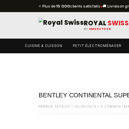
⭐ Plus de
15 000
clients satisfaits
●
🚚 Livraison g
ROYAL
SWISS
BY
HMDESTOCK
CUISINE & CUISSON
PETIT ÉLECTROMÉNAGER
BENTLEY CONTINENTAL SUPE
PAR
WEB SKYDOO
|
03/09/2019
|
0 COMMENTAI