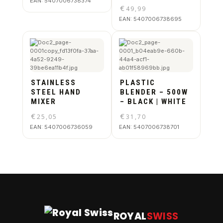
EAN:
5407006738374
€
49,99
EAN:
5407006738695
STAINLESS
PLASTIC
STEEL HAND
BLENDER – 500W
MIXER
– BLACK | WHITE
€
€
25,05
31,70
EAN:
5407006736059
EAN:
5407006738701
ROYAL
SWISS