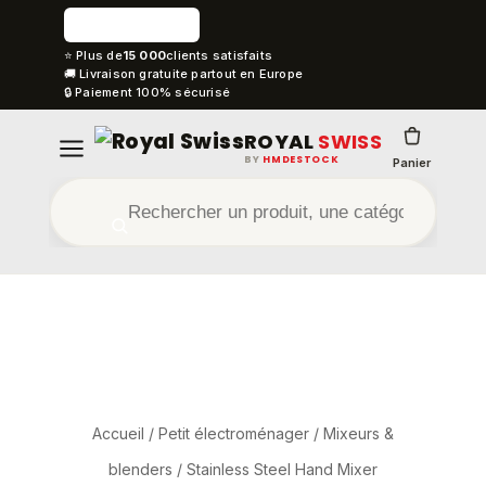
⭐ Plus de
15 000
clients satisfaits
🚚 Livraison gratuite partout en Europe
🔒 Paiement 100% sécurisé
ROYAL
SWISS
BY
HMDESTOCK
Panier
Accueil
/
Petit électroménager
/
Mixeurs &
blenders
/ Stainless Steel Hand Mixer