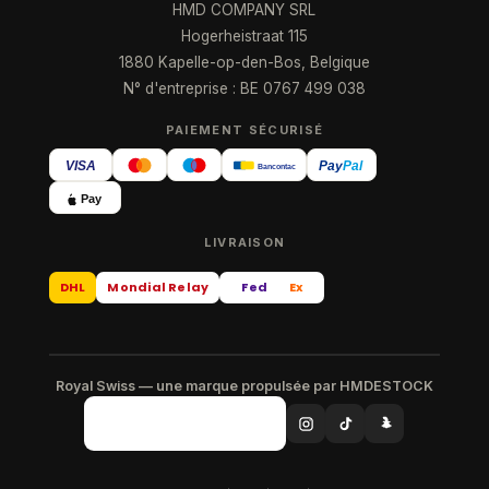
HMD COMPANY SRL
Hogerheistraat 115
1880 Kapelle-op-den-Bos, Belgique
N° d'entreprise : BE 0767 499 038
PAIEMENT SÉCURISÉ
VISA
Pay
Pal
Bancontact
Pay
LIVRAISON
DHL
Mondial Relay
Fed
Ex
Royal Swiss — une marque propulsée par HMDESTOCK