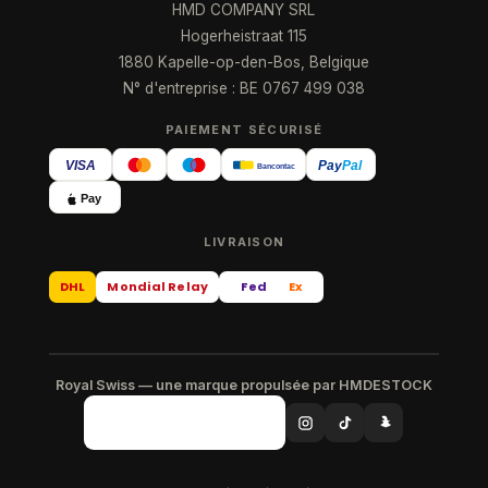
HMD COMPANY SRL
Hogerheistraat 115
1880 Kapelle-op-den-Bos, Belgique
N° d'entreprise : BE 0767 499 038
PAIEMENT SÉCURISÉ
VISA
Pay
Pal
Bancontact
Pay
LIVRAISON
DHL
Mondial Relay
Fed
Ex
Royal Swiss — une marque propulsée par HMDESTOCK